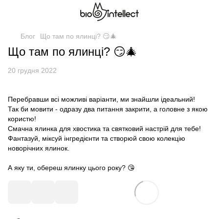
Блог
Що там по ялинці? 😏🎄
Що там по ялинці? 😏🎄
20 грудня 2022
Перебравши всі можливі варіанти, ми знайшли ідеальний!
Так би мовити - одразу два питання закрити, а головне з якою
користю!
Смачна ялинка для хвостика та святковий настрій для тебе!
Фантазуй, міксуй інгредієнти та створюй свою колекцію
новорічних ялинок.
⠀
А яку ти, обереш ялинку цього року? 😘